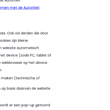
de Autoriteit
men met de Autoriteit
es. Ook via derden die door
okies zijn kleine
en website automatisch
t device (zoals PC, tablet of
e webbrowser op het device.
m:
te maken (technische of
n op basis daarvan de website
 wordt er een pop-up getoond