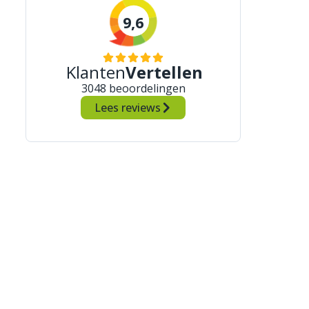
9,6
Klanten
Vertellen
3048 beoordelingen
Lees reviews