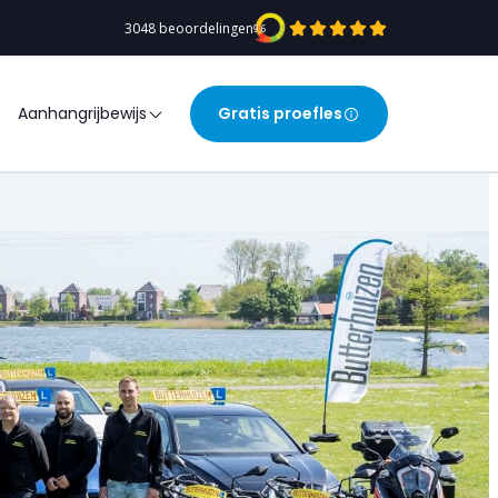
3048 beoordelingen
9,6
Aanhangrijbewijs
Gratis proefles