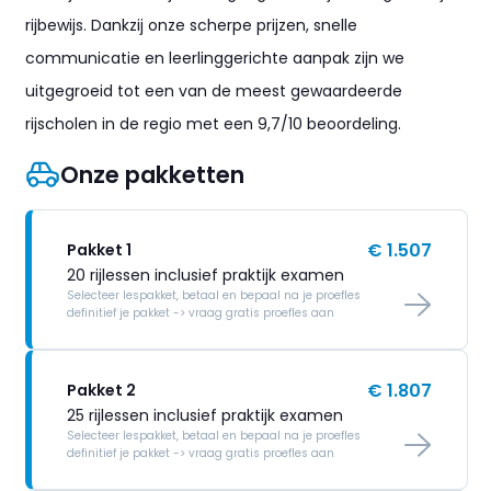
rijbewijs. Dankzij onze scherpe prijzen, snelle
communicatie en leerlinggerichte aanpak zijn we
uitgegroeid tot een van de meest gewaardeerde
rijscholen in de regio met een 9,7/10 beoordeling.
Onze pakketten
€ 1.507
Pakket 1
20 rijlessen inclusief praktijk examen
Selecteer lespakket, betaal en bepaal na je proefles
definitief je pakket -> vraag gratis proefles aan
€ 1.807
Pakket 2
25 rijlessen inclusief praktijk examen
Selecteer lespakket, betaal en bepaal na je proefles
definitief je pakket -> vraag gratis proefles aan