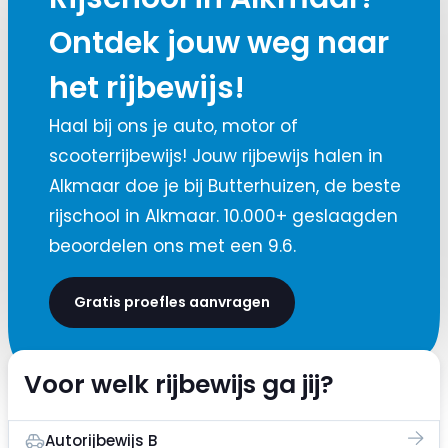
Ontdek jouw weg naar
het rijbewijs!
Haal bij ons je auto, motor of
scooterrijbewijs! Jouw rijbewijs halen in
Alkmaar doe je bij Butterhuizen, de beste
rijschool in Alkmaar. 10.000+ geslaagden
beoordelen ons met een 9.6.
Gratis proefles aanvragen
Voor welk rijbewijs ga jij?
Autorijbewijs B