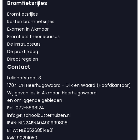
Bromfietsrijles
Bromfietsrijles
Kosten bromfietsrijles
Examen in Alkmaar
Bromfiets theoriecursus
De instructeurs
De praktijkdag
Direct regelen
Contact
Leliehofstraat 3
1704 CH Heerhugowaard - Dijk en Waard (Hoofdkantoor)
Wij geven les in Alkmaar, Heerhugowaard
en omliggende gebieden
Bel: 072-5898124
info@rijschoolbutterhuizen.nl
IBAN: NL22ABNA0490999808
BTW: NL865268514B01
KvK: 90291050