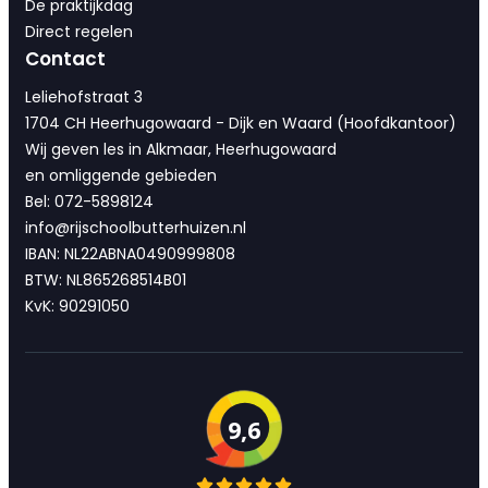
De praktijkdag
Direct regelen
Contact
Leliehofstraat 3
1704 CH Heerhugowaard - Dijk en Waard (Hoofdkantoor)
Wij geven les in Alkmaar, Heerhugowaard
en omliggende gebieden
Bel: 072-5898124
info@rijschoolbutterhuizen.nl
IBAN: NL22ABNA0490999808
BTW: NL865268514B01
KvK: 90291050
9,6