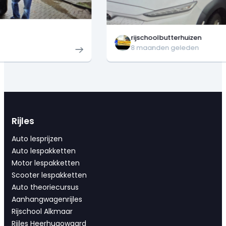
rijschoolbutterhuizen
8 maanden geleden
Rijles
Auto lesprijzen
Auto lespakketten
Motor lespakketten
Scooter lespakketten
Auto theoriecursus
Aanhangwagenrijles
Rijschool Alkmaar
Rijles Heerhugowaard