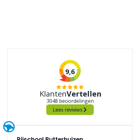
9,6
Klanten
Vertellen
3048 beoordelingen
Lees reviews
Rijschool Butterhuizen