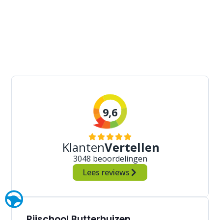
9,6
Klanten
Vertellen
3048 beoordelingen
Lees reviews
Rijschool Butterhuizen