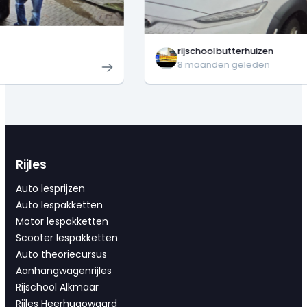
rijschoolbutterhuizen
8 maanden geleden
Rijles
Auto lesprijzen
Auto lespakketten
Motor lespakketten
Scooter lespakketten
Auto theoriecursus
Aanhangwagenrijles
Rijschool Alkmaar
Rijles Heerhugowaard