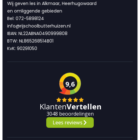
Wij geven les in Alkmaar, Heerhugowaard
en omliggende gebieden
Bel: 072-5898124
info@rijschoolbutterhuizen.nl
IBAN: NL22ABNA0490999808
BTW: NL865268514B01
KvK: 90291050
9,6
Klanten
Vertellen
3048 beoordelingen
Lees reviews