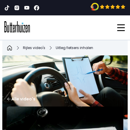
9,6
Home
Rijles video's
Uitleg fietsers inhalen
Alle video's