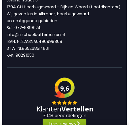
Leliehofstraat 3
1704 CH Heerhugowaard - Dijk en Waard (Hoofdkantoor)
Wij geven les in Alkmaar, Heerhugowaard
en omliggende gebieden
Bel: 072-5898124
info@rijschoolbutterhuizen.nl
IBAN: NL22ABNA0490999808
BTW: NL865268514B01
KvK: 90291050
9,6
Klanten
Vertellen
3048 beoordelingen
Lees reviews