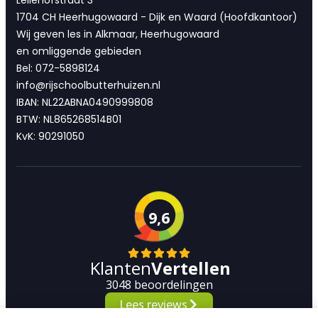
Leliehofstraat 3
1704 CH Heerhugowaard - Dijk en Waard (Hoofdkantoor)
Wij geven les in Alkmaar, Heerhugowaard
en omliggende gebieden
Bel: 072-5898124
info@rijschoolbutterhuizen.nl
IBAN: NL22ABNA0490999808
BTW: NL865268514B01
KvK: 90291050
9,6
Klanten
Vertellen
3048 beoordelingen
Lees reviews