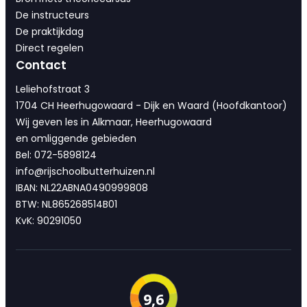
De instructeurs
De praktijkdag
Direct regelen
Contact
Leliehofstraat 3
1704 CH Heerhugowaard - Dijk en Waard (Hoofdkantoor)
Wij geven les in Alkmaar, Heerhugowaard
en omliggende gebieden
Bel: 072-5898124
info@rijschoolbutterhuizen.nl
IBAN: NL22ABNA0490999808
BTW: NL865268514B01
KvK: 90291050
9,6