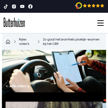
9,6
Rijles
Zo gaat het bromfiets praktijk-examen
Home
video's
bij het CBR
Alle video's