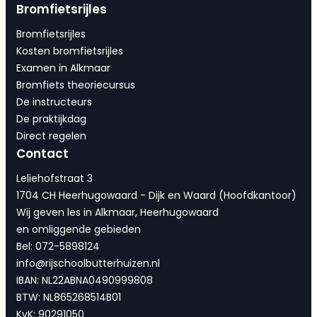
Bromfietsrijles
Bromfietsrijles
Kosten bromfietsrijles
Examen in Alkmaar
Bromfiets theoriecursus
De instructeurs
De praktijkdag
Direct regelen
Contact
Leliehofstraat 3
1704 CH Heerhugowaard - Dijk en Waard (Hoofdkantoor)
Wij geven les in Alkmaar, Heerhugowaard
en omliggende gebieden
Bel: 072-5898124
info@rijschoolbutterhuizen.nl
IBAN: NL22ABNA0490999808
BTW: NL865268514B01
KvK: 90291050