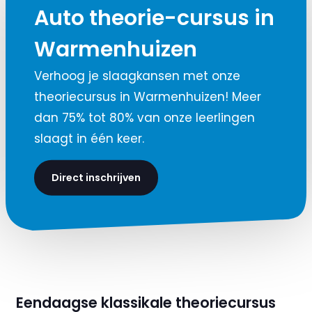
Auto theorie-cursus in
Warmenhuizen
Verhoog je slaagkansen met onze
theoriecursus in Warmenhuizen! Meer
dan 75% tot 80% van onze leerlingen
slaagt in één keer.
Direct inschrijven
Eendaagse klassikale theoriecursus