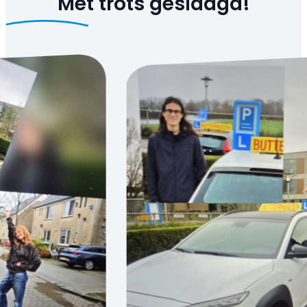
Met trots
geslaagd!