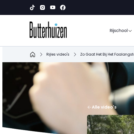
Rijschool
Home
Rijles video's
Zo Gaat Het Bij Het Faalang
Alle video's