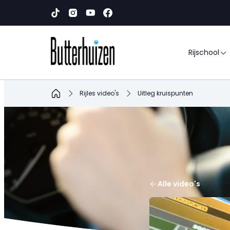
Rijschool
Home
Rijles video's
Uitleg kruispunten
Alle video's