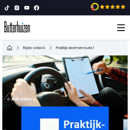
9,6
Home
Rijles video's
Praktijk examenroute 1
Alle video's