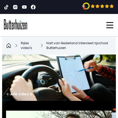
9,6
Rijles
Hart van Nederland interviewt rijschool
Home
video's
Butterhuizen
Alle video's