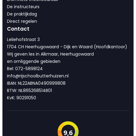
De instructeurs
De praktijkdag
Direct regelen
Contact
Leliehofstraat 3
1704 CH Heerhugowaard - Dijk en Waard (Hoofdkantoor)
Wij geven les in Alkmaar, Heerhugowaard
en omliggende gebieden
Bel: 072-5898124
info@rijschoolbutterhuizen.nl
IBAN: NL22ABNA0490999808
BTW: NL865268514B01
KvK: 90291050
9,6