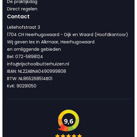
De praktijkdag
Direct regelen
Contact
Leliehofstraat 3
1704 CH Heerhugowaard - Dijk en Waard (Hoofdkantoor)
Wij geven les in Alkmaar, Heerhugowaard
en omliggende gebieden
Bel: 072-5898124
info@rijschoolbutterhuizen.nl
IBAN: NL22ABNA0490999808
BTW: NL865268514B01
KvK: 90291050
9,6