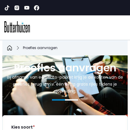
Home
Proefles aanvragen
Proefles aanvragen
Bij afname van een auto-pakket krijg je de kosten van de
proefles terug d.m.v. één extra gratis rijles tijdens je
rijopleiding.
Kies soort