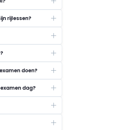
ol?
jn rijlessen?
r?
r-examen doen?
n examen dag?