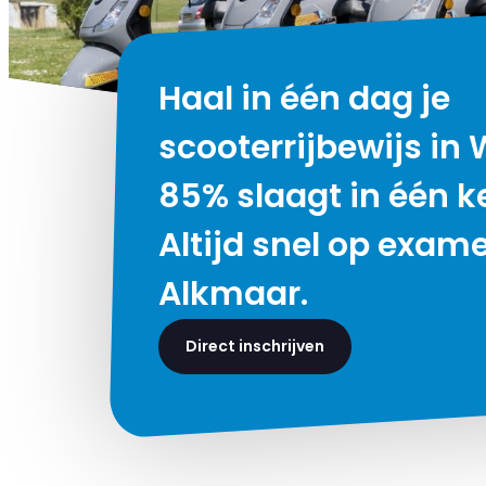
Haal in één dag je
scooterrijbewijs in
85% slaagt in één ke
Altijd snel op exame
Alkmaar.
Direct inschrijven