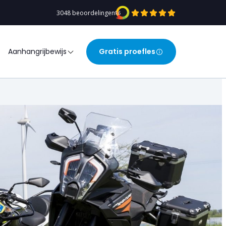
3048 beoordelingen
9,6
Aanhangrijbewijs
Gratis proefles