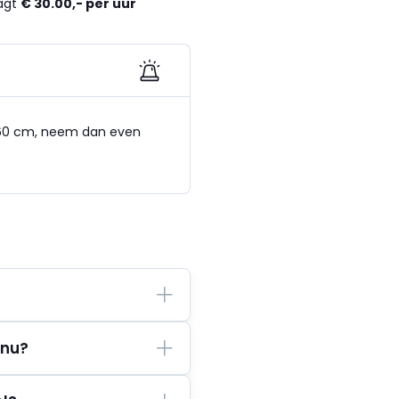
aagt
€ 30.00,- per uur
 1.60 cm, neem dan even
 nu?