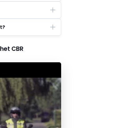
et?
 het CBR