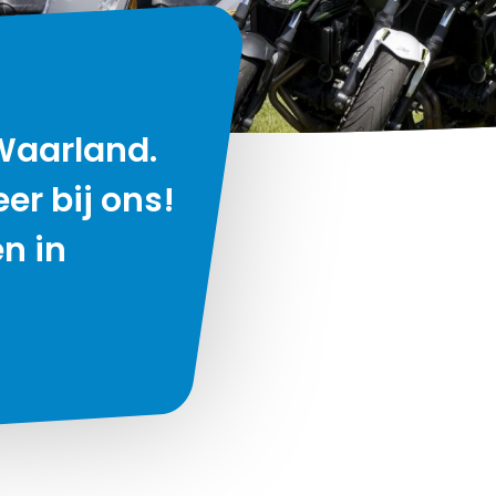
 Waarland.
er bij ons!
n in