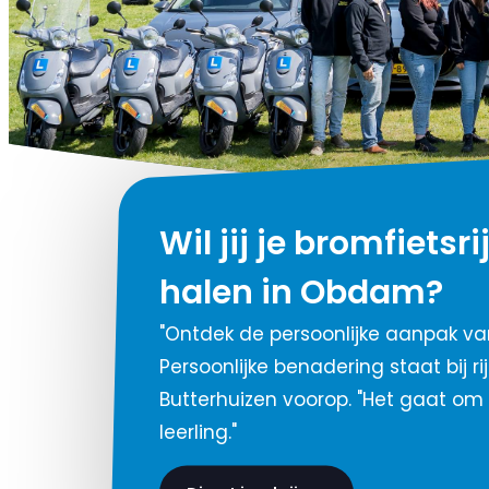
Wil jij je bromfietsr
halen in Obdam?
"Ontdek de persoonlijke aanpak van
Persoonlijke benadering staat bij ri
Butterhuizen voorop. "Het gaat o
leerling."