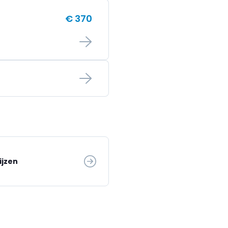
€ 370
ijzen