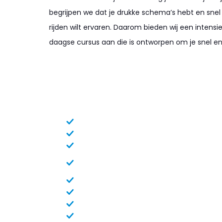
begrijpen we dat je drukke schema’s hebt en snel 
rijden wilt ervaren. Daarom bieden wij een intens
daagse cursus aan die is ontworpen om je snel en v
Waarom Rijschool Butterhuizen?
Al 20 jaar zeer succesvol
Scherpe (les)pakket tarieven
In één dag je rijbewijs
In de ochtend 4 lessen daarna gelijk
examen
Hoog slagingspercentage
Snel op examen in Alkmaar
10.000+ leerlingen geslaagd
Handige scooter-video's