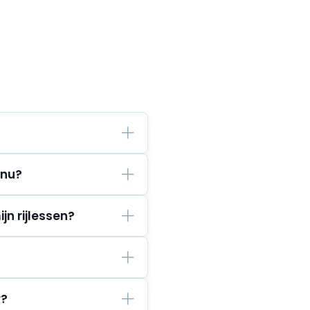
 nu?
jn rijlessen?
r?