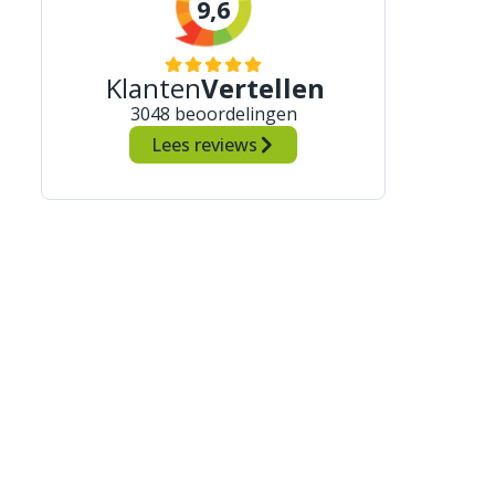
9,6
Klanten
Vertellen
3048 beoordelingen
Lees reviews