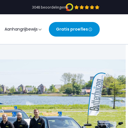
3048 beoordelingen
9,6
Aanhangrijbewijs
Gratis proefles