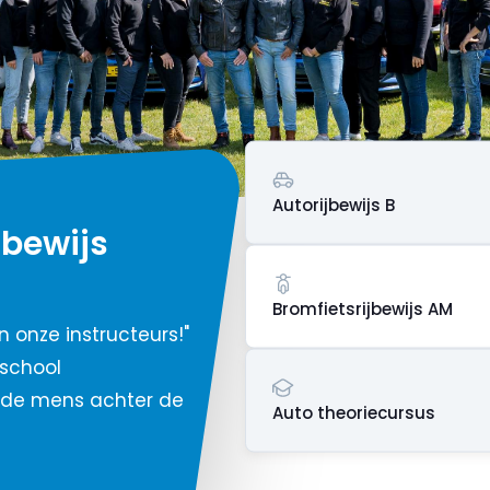
Autorijbewijs B
ijbewijs
Bromfietsrijbewijs AM
 onze instructeurs!"
jschool
m de mens achter de
Auto theoriecursus