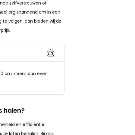
oende zelfvertrouwen of
 heel erg spannend om in een
g te volgen, dan bieden wij de
rijs.
 1.60 cm, neem dan even
js halen?
nelheid en efficiëntie
te laten behalen! Bij ons