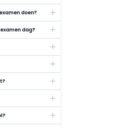
r-examen doen?
n examen dag?
et?
ol?